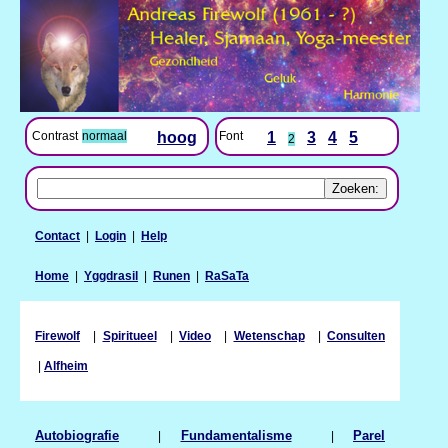
Contrast
normaal
hoog
Font
1
3
4
5
2
Contact
|
Login
|
Help
Home
|
Yggdrasil
|
Runen
|
RaSaTa
Firewolf
|
Spiritueel
|
Video
|
Wetenschap
|
Consulten
|
Alfheim
Autobiografie
|
Fundamentalisme
|
Parel