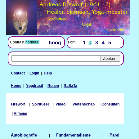
Contrast
normaal
hoog
Font
1
3
4
5
2
Contact
|
Login
|
Help
Home
|
Yggdrasil
|
Runen
|
RaSaTa
Firewolf
|
Spiritueel
|
Video
|
Wetenschap
|
Consulten
|
Alfheim
Autobiografie
|
Fundamentalisme
|
Parel