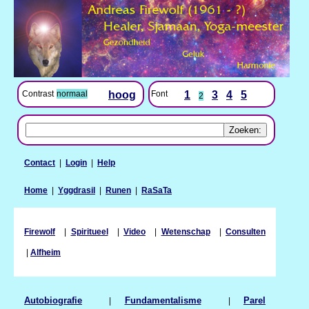
Contrast
normaal
hoog
Font
1
3
4
5
2
Contact
|
Login
|
Help
Home
|
Yggdrasil
|
Runen
|
RaSaTa
Firewolf
|
Spiritueel
|
Video
|
Wetenschap
|
Consulten
|
Alfheim
Autobiografie
|
Fundamentalisme
|
Parel