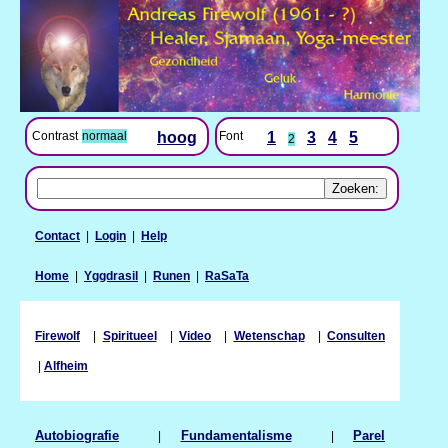
Contrast
normaal
hoog
Font
1
3
4
5
2
Contact
|
Login
|
Help
Home
|
Yggdrasil
|
Runen
|
RaSaTa
Firewolf
|
Spiritueel
|
Video
|
Wetenschap
|
Consulten
|
Alfheim
Autobiografie
|
Fundamentalisme
|
Parel