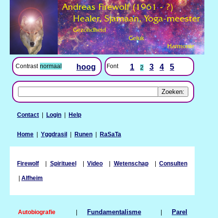
Contrast
normaal
hoog
Font
1
3
4
5
2
Contact
|
Login
|
Help
Home
|
Yggdrasil
|
Runen
|
RaSaTa
Firewolf
|
Spiritueel
|
Video
|
Wetenschap
|
Consulten
|
Alfheim
Autobiografie
|
Fundamentalisme
|
Parel