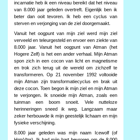
incarnatie heb ik een niveau bereikt dat het niveau
van 8.000 jaar geleden overtreft. Eigenlijk ben ik
beter dan ooit tevoren. Ik heb een cyclus van
sterven en verjonging van de ziel doorgemaakt.
Vanuit het oogpunt van mijn ziel werd mijn ziel
verveeld en teleurgesteld en ervoer een ziekte van
8.000 jaar. Vanuit het oogpunt van Atman (het
Hogere Zelf) is het een ander verhaal. Mijn Atman
spon zich in een cocon van licht en magnetisme
en trok zich terug uit de wereld om zichzelf te
transformeren. Op 21 november 1992 voltooide
mijn Atman zijn transformatiecyclus en brak uit
deze cocon. Toen begon ik mijn ziel en mijn Atman
te verjongen. Ik snoeide mijn Atman, zoals een
tuinman een boom snoeit. Vele nutteloze
herinneringen sneed ik weg. Langzaam maar
zeker herbouwde ik mijn geestelijk lichaam en mijn
fysieke verschijning.
8.000 jaar geleden was mijn naam Icewolf (of
HrmVtnr). Ik had mijn hart bevroren om de 8.000