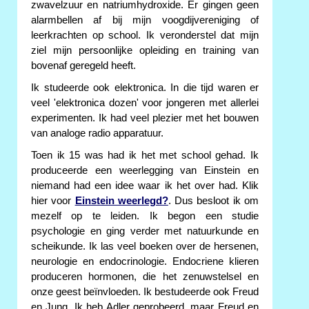
zwavelzuur en natriumhydroxide. Er gingen geen
alarmbellen af bij mijn voogdijvereniging of
leerkrachten op school. Ik veronderstel dat mijn
ziel mijn persoonlijke opleiding en training van
bovenaf geregeld heeft.
Ik studeerde ook elektronica. In die tijd waren er
veel 'elektronica dozen' voor jongeren met allerlei
experimenten. Ik had veel plezier met het bouwen
van analoge radio apparatuur.
Toen ik 15 was had ik het met school gehad. Ik
produceerde een weerlegging van Einstein en
niemand had een idee waar ik het over had. Klik
hier voor
Einstein weerlegd?
. Dus besloot ik om
mezelf op te leiden. Ik begon een studie
psychologie en ging verder met natuurkunde en
scheikunde. Ik las veel boeken over de hersenen,
neurologie en endocrinologie. Endocriene klieren
produceren hormonen, die het zenuwstelsel en
onze geest beïnvloeden. Ik bestudeerde ook Freud
en Jung. Ik heb Adler geprobeerd, maar Freud en