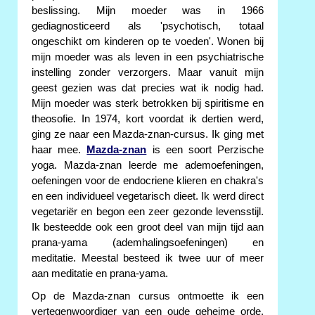
beslissing. Mijn moeder was in 1966
gediagnosticeerd als 'psychotisch, totaal
ongeschikt om kinderen op te voeden'. Wonen bij
mijn moeder was als leven in een psychiatrische
instelling zonder verzorgers. Maar vanuit mijn
geest gezien was dat precies wat ik nodig had.
Mijn moeder was sterk betrokken bij spiritisme en
theosofie. In 1974, kort voordat ik dertien werd,
ging ze naar een Mazda-znan-cursus. Ik ging met
haar mee.
Mazda-znan
is een soort Perzische
yoga. Mazda-znan leerde me ademoefeningen,
oefeningen voor de endocriene klieren en chakra's
en een individueel vegetarisch dieet. Ik werd direct
vegetariër en begon een zeer gezonde levensstijl.
Ik besteedde ook een groot deel van mijn tijd aan
prana-yama (ademhalingsoefeningen) en
meditatie. Meestal besteed ik twee uur of meer
aan meditatie en prana-yama.
Op de Mazda-znan cursus ontmoette ik een
vertegenwoordiger van een oude geheime orde.