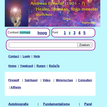
Contrast
normaal
hoog
Font
1
3
4
5
2
Contact
|
Login
|
Help
Home
|
Yggdrasil
|
Runen
|
RaSaTa
Firewolf
|
Spiritueel
|
Video
|
Wetenschap
|
Consulten
|
Alfheim
Autobiografie
|
Fundamentalisme
|
Parel