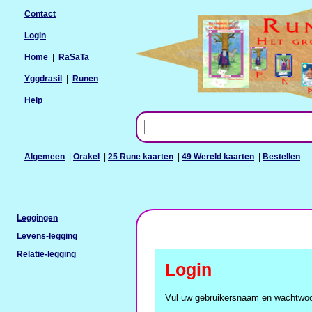
Contact
Login
Home
|
RaSaTa
Yggdrasil
|
Runen
Help
Algemeen
|
Orakel
|
25 Rune kaarten
|
49 Wereld kaarten
|
Bestellen
Leggingen
Levens-legging
Relatie-legging
Login
Vul uw gebruikersnaam en wachtwoo