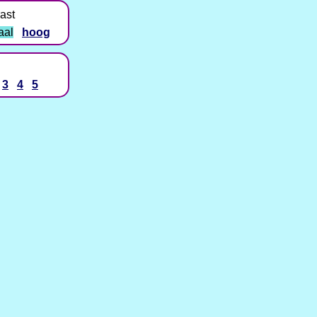
ast
aal
hoog
3
4
5