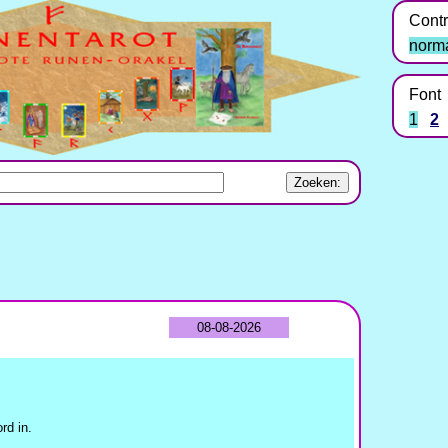
Contr
norm
Font
1
2
08-08-2026
rd in.