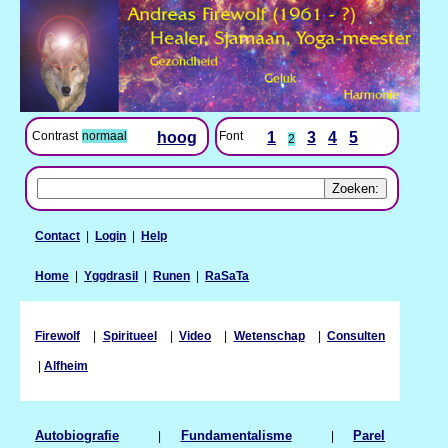
Contrast
normaal
hoog
Font
1
3
4
5
2
Contact
|
Login
|
Help
Home
|
Yggdrasil
|
Runen
|
RaSaTa
Firewolf
|
Spiritueel
|
Video
|
Wetenschap
|
Consulten
|
Alfheim
Autobiografie
|
Fundamentalisme
|
Parel