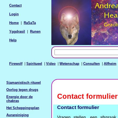
Contact
Login
Home
|
RaSaTa
Yggdrasil
|
Runen
Help
Firewolf
|
Spiritueel
|
Video
|
Wetenschap
|
Consulten
|
Alfheim
Sjamanistisch ritueel
Oorlog tegen drugs
Contact formulier
Energie door de
chakras
Contact formulier
Het Scheppingsplan
Aurareiniging
Vragen stellen, een afspraa