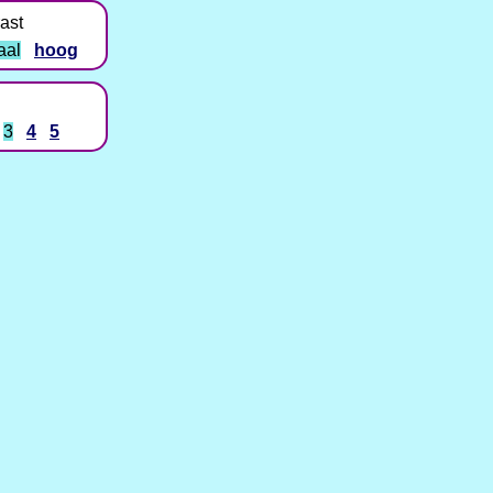
ast
aal
hoog
3
4
5