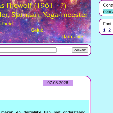
Contr
norm
Font
1
2
07-08-2026
k maken en dergelijke kan met onderstaand