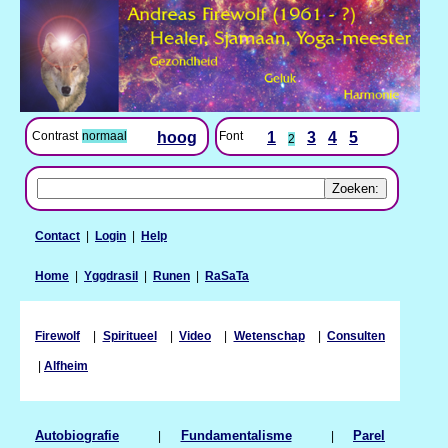
Contrast
normaal
hoog
Font
1
3
4
5
2
Contact
|
Login
|
Help
Home
|
Yggdrasil
|
Runen
|
RaSaTa
Firewolf
|
Spiritueel
|
Video
|
Wetenschap
|
Consulten
|
Alfheim
Autobiografie
|
Fundamentalisme
|
Parel