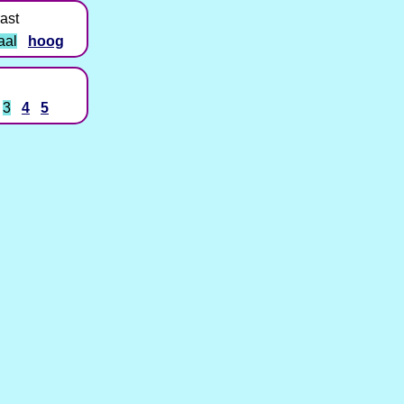
ast
aal
hoog
3
4
5