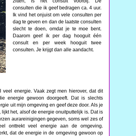
zitten, is het consult voorbij. De
consulten die ik geef bedragen ca. 4 uur.
Ik vind het onjuist om vele consulten per
dag te geven en dan de laatste consulten
slecht te doen, omdat je te moe bent.
Daarom geef ik per dag hooguit één
consult en per week hooguit twee
consulten. Je krijgt dan alle aandacht.
l veel energie. Vaak zegt men hierover, dat dit
ie energie gewoon doorgeeft. Dat is slechts
ergie uit mijn omgeving en geef deze door. Als je
ijkt het, alsof de energie onuitputtelijk is. Dat is
eurzen aurareinigingen gegeven, soms wel zes of
eel onttrekt veel energie aan de omgeving.
erkt, dat de energie in de omgeving gewoon op