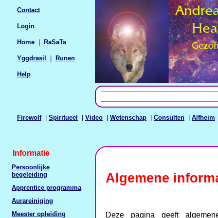
Contact
Login
Home
|
RaSaTa
Yggdrasil
|
Runen
Help
Firewolf
|
Spiritueel
|
Video
|
Wetenschap
|
Consulten
|
Alfheim
Informatie
Persoonlijke
Algemene informa
begeleiding
Apprentice programma
Aurareiniging
Meester opleiding
Deze pagina geeft algemene 