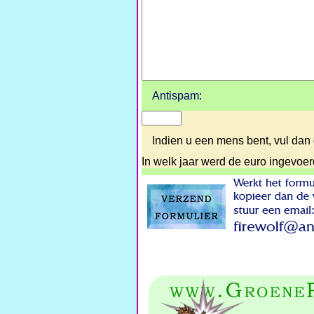
Antispam:
Indien u een mens bent, vul dan 
In welk jaar werd de euro ingevoe