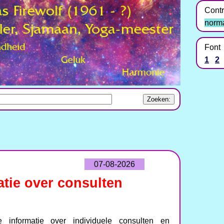
Contr
norm
Font
1
2
07-08-2026
tie over consulten
informatie over individuele consulten en