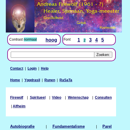
Contrast
normaal
hoog
Font
1
3
4
5
2
Contact
|
Login
|
Help
Home
|
Yggdrasil
|
Runen
|
RaSaTa
Firewolf
|
Spiritueel
|
Video
|
Wetenschap
|
Consulten
|
Alfheim
Autobiografie
|
Fundamentalisme
|
Parel