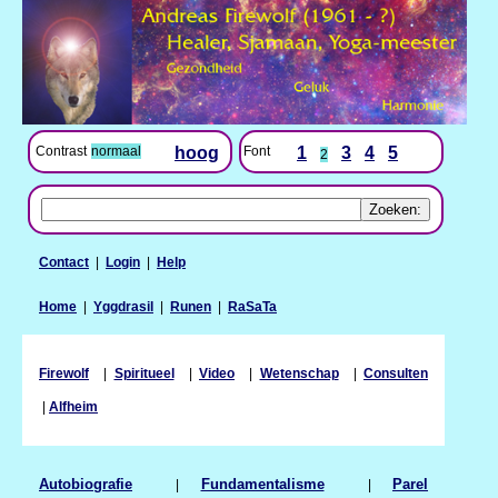
Contrast
normaal
hoog
Font
1
3
4
5
2
Contact
|
Login
|
Help
Home
|
Yggdrasil
|
Runen
|
RaSaTa
Firewolf
|
Spiritueel
|
Video
|
Wetenschap
|
Consulten
|
Alfheim
Autobiografie
|
Fundamentalisme
|
Parel