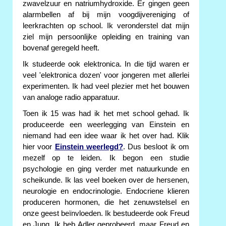
zwavelzuur en natriumhydroxide. Er gingen geen
alarmbellen af bij mijn voogdijvereniging of
leerkrachten op school. Ik veronderstel dat mijn
ziel mijn persoonlijke opleiding en training van
bovenaf geregeld heeft.
Ik studeerde ook elektronica. In die tijd waren er
veel 'elektronica dozen' voor jongeren met allerlei
experimenten. Ik had veel plezier met het bouwen
van analoge radio apparatuur.
Toen ik 15 was had ik het met school gehad. Ik
produceerde een weerlegging van Einstein en
niemand had een idee waar ik het over had. Klik
hier voor
Einstein weerlegd?
. Dus besloot ik om
mezelf op te leiden. Ik begon een studie
psychologie en ging verder met natuurkunde en
scheikunde. Ik las veel boeken over de hersenen,
neurologie en endocrinologie. Endocriene klieren
produceren hormonen, die het zenuwstelsel en
onze geest beïnvloeden. Ik bestudeerde ook Freud
en Jung. Ik heb Adler geprobeerd, maar Freud en