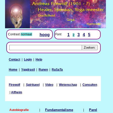
Contrast
normaal
hoog
Font
1
3
4
5
2
Contact
|
Login
|
Help
Home
|
Yggdrasil
|
Runen
|
RaSaTa
Firewolf
|
Spiritueel
|
Video
|
Wetenschap
|
Consulten
|
Alfheim
Autobiografie
|
Fundamentalisme
|
Parel