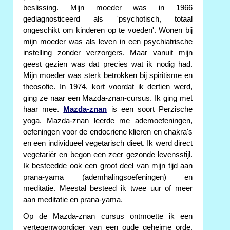
beslissing. Mijn moeder was in 1966
gediagnosticeerd als 'psychotisch, totaal
ongeschikt om kinderen op te voeden'. Wonen bij
mijn moeder was als leven in een psychiatrische
instelling zonder verzorgers. Maar vanuit mijn
geest gezien was dat precies wat ik nodig had.
Mijn moeder was sterk betrokken bij spiritisme en
theosofie. In 1974, kort voordat ik dertien werd,
ging ze naar een Mazda-znan-cursus. Ik ging met
haar mee.
Mazda-znan
is een soort Perzische
yoga. Mazda-znan leerde me ademoefeningen,
oefeningen voor de endocriene klieren en chakra's
en een individueel vegetarisch dieet. Ik werd direct
vegetariër en begon een zeer gezonde levensstijl.
Ik besteedde ook een groot deel van mijn tijd aan
prana-yama (ademhalingsoefeningen) en
meditatie. Meestal besteed ik twee uur of meer
aan meditatie en prana-yama.
Op de Mazda-znan cursus ontmoette ik een
vertegenwoordiger van een oude geheime orde.