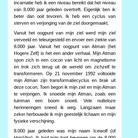
incarnatie heb ik een niveau bereikt dat het niveau
van 8.000 jaar geleden overtreft. Eigenlijk ben ik
beter dan ooit tevoren. Ik heb een cyclus van
sterven en verjonging van de ziel doorgemaakt.
Vanuit het oogpunt van mijn ziel werd mijn ziel
verveeld en teleurgesteld en ervoer een ziekte van
8.000 jaar. Vanuit het oogpunt van Atman (het
Hogere Zelf) is het een ander verhaal. Mijn Atman
spon zich in een cocon van licht en magnetisme
en trok zich terug uit de wereld om zichzelf te
transformeren. Op 21 november 1992 voltooide
mijn Atman zijn transformatiecyclus en brak uit
deze cocon. Toen begon ik mijn ziel en mijn Atman
te verjongen. Ik snoeide mijn Atman, zoals een
tuinman een boom snoeit. Vele nutteloze
herinneringen sneed ik weg. Langzaam maar
zeker herbouwde ik mijn geestelijk lichaam en mijn
fysieke verschijning.
8.000 jaar geleden was mijn naam Icewolf (of
HrmVtnr). Ik had mijn hart bevroren om de 8.000