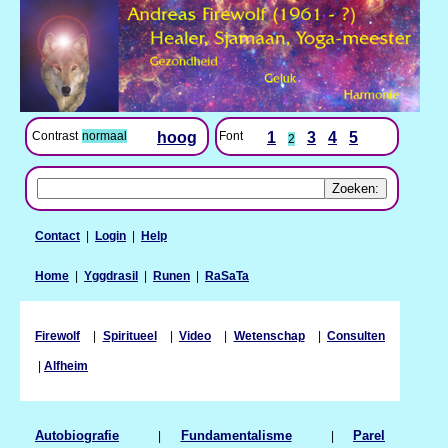
Contrast
normaal
hoog
Font
1
3
4
5
2
Contact
|
Login
|
Help
Home
|
Yggdrasil
|
Runen
|
RaSaTa
Firewolf
|
Spiritueel
|
Video
|
Wetenschap
|
Consulten
|
Alfheim
Autobiografie
|
Fundamentalisme
|
Parel