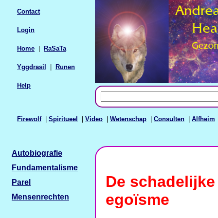
Contact
Login
Home
|
RaSaTa
Yggdrasil
|
Runen
Help
Firewolf
|
Spiritueel
|
Video
|
Wetenschap
|
Consulten
|
Alfheim
Autobiografie
Fundamentalisme
De schadelijke
Parel
egoïsme
Mensenrechten