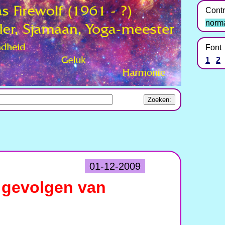
Contr
norm
Font
1
2
01-12-2009
 gevolgen van