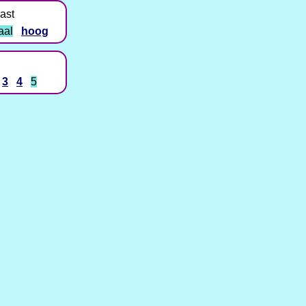
ast
aal
hoog
3
4
5