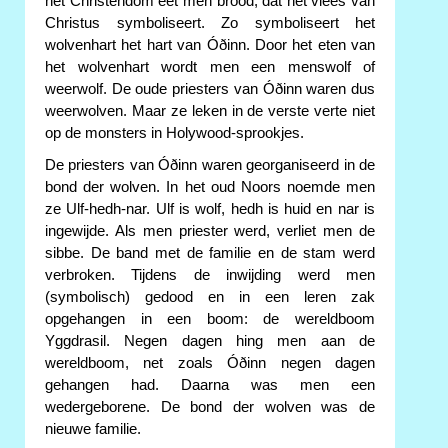
het Christendom eet men brood, dat het vlees van
Christus symboliseert. Zo symboliseert het
wolvenhart het hart van Óðinn. Door het eten van
het wolvenhart wordt men een menswolf of
weerwolf. De oude priesters van Óðinn waren dus
weerwolven. Maar ze leken in de verste verte niet
op de monsters in Holywood-sprookjes.
De priesters van Óðinn waren georganiseerd in de
bond der wolven. In het oud Noors noemde men
ze Ulf-hedh-nar. Ulf is wolf, hedh is huid en nar is
ingewijde. Als men priester werd, verliet men de
sibbe. De band met de familie en de stam werd
verbroken. Tijdens de inwijding werd men
(symbolisch) gedood en in een leren zak
opgehangen in een boom: de wereldboom
Yggdrasil. Negen dagen hing men aan de
wereldboom, net zoals Óðinn negen dagen
gehangen had. Daarna was men een
wedergeborene. De bond der wolven was de
nieuwe familie.