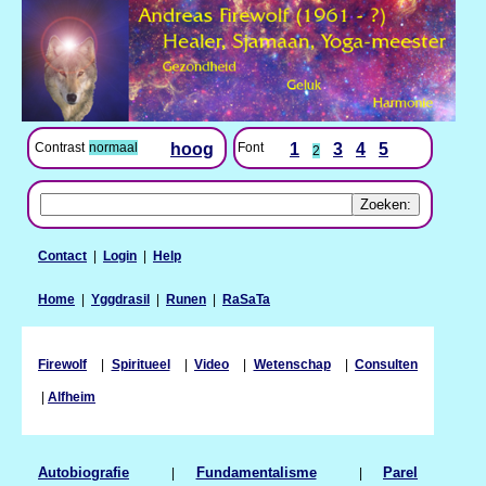
Contrast
normaal
hoog
Font
1
3
4
5
2
Contact
|
Login
|
Help
Home
|
Yggdrasil
|
Runen
|
RaSaTa
Firewolf
|
Spiritueel
|
Video
|
Wetenschap
|
Consulten
|
Alfheim
Autobiografie
|
Fundamentalisme
|
Parel