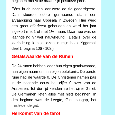
beginnen met volle maan zijn positieve jaren.
Eéns in de negen jaar werd de tijd gecorrigeerd.
Dan stuurde iedere germaanse stam een
afvaardiging naar Uppsala in Zweden. Hier werd
een groot offerfeest gehouden en werd het jaar
ingekort met 1 of met 1½ maan. Daarmee was de
jaarindeling vrijwel nauwkeurig. (Details over de
jaarindeling kun je lezen in mijn boek Yggdrasil
deel 1, pagina 106 - 108.)
Getalswaarde van de Runen
De 24 runen hebben ieder hun eigen getalswaarde,
hun eigen naam en hun eigen betekenis. De eerste
rune had de waarde 0. De Christenen namen pas
in de negende eeuw het cijfer 0 over van de
Arabieren. Tot die tijd kenden ze het cijfer 0 niet.
De Germanen lieten alles met niets beginnen: In
den beginne was de Leegte, Ginnungagap, het
misleidende gat.
Herkomst van de tarot