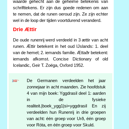
waarde gehecht aan de geheime betekenis van
schrifttekens. Er zijn dus goede redenen om aan
te nemen, dat de runen oeroud zijn. Ze zijn echter
wel in de loop der tijden voortdurend veranderd.
Drie Ættir
De oude runenrij werd verdeeld in 3 ættir van acht
runen. Ættir betekent in het oud IJslands: 1. deel
van de hemel; 2. iemands familie. Ættaðr betekent:
iemands afkomst. Concise Dictionary of old
Icelandic, Geir T. Zoëga, Oxford 1952.
De Germanen verdeelden het jaar
zonnejaar in acht maanden. Zie hoofdstuk
4 van mijn boek: Yggdrasil deel 1: aarden
in de fysieke
realiteit.|boek_ygg1|si=yggdrasil En zij
verdeelden hun Runenrij in drie groepen
van acht: één groep voor Urð, één groep
voor Róta, en één groep voor Skuld.