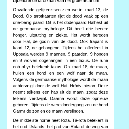
bijbehorende tarotkaart van het grote arcanum.
Opvallende gelijkenissen zien we in kaart 13, de
Dood. Op tarotkaarten rijdt de dood vaak op een
drie-benig paard. Dit is het dodenpaard Halhest uit
de germaanse mythologie. Dit heeft drie benen:
honger, uitputting en ziekte. Het wordt bereden
door Hal, de godin van de dood. Ook frapant is
kaart 12, de gehangene. Tijdens het offerfeest in
Uppsala werden 9 mannen, 9 paarden, 9 honden
en 9 wolven opgehangen in een taxus. De rune
eoh of yr betekent: taxus. Op kaart 18, de maan,
huilen een hond en een wolf naar de maan.
Volgens de germaanse mythologie wordt de maan
achtervolgt door de wolf Hati Hródvitnirson. Deze
neemt telkens een hap uit de maan, zodat deze
telkens verdwijnt. Daarna wordt deze opnieuw
geboren. Tijdens de wereldondergang zou de hond
Garmr de zon en de maan verslinden.
De middelste norne heet Rota. Tá-rota betekent in
het oud IJslands: het pad van Rota of de weg van