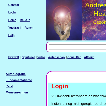
Contact
Login
Home
|
RaSaTa
Yggdrasil
|
Runen
Help
Firewolf
|
Spiritueel
|
Video
|
Wetenschap
|
Consulten
|
Alfheim
Autobiografie
Fundamentalisme
Login
Parel
Mensenrechten
Vul uw gebruikersnaam en wachtwo
Indien u nog niet geregistreerd be