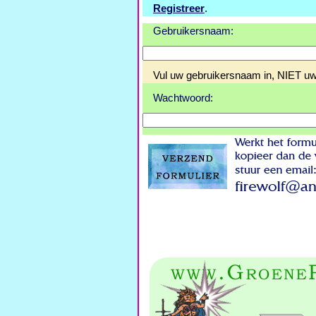
Registreer
.
Gebruikersnaam:
Vul uw gebruikersnaam in, NIET 
Wachtwoord: