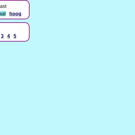
ast
aal
hoog
3
4
5