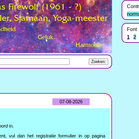
Contr
norm
Font
1
2
07-08-2026
ord in.
nt, vul dan het registratie formulier in op pagina