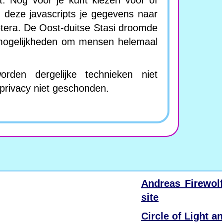
t. Nog voor je kunt kiezen voor of
n deze javascripts je gegevens naar
etera. De Oost-duitse Stasi droomde
 mogelijkheden om mensen helemaal
den dergelijke technieken niet
e privacy niet geschonden.
Andreas Firewolf
site
Circle of Light a