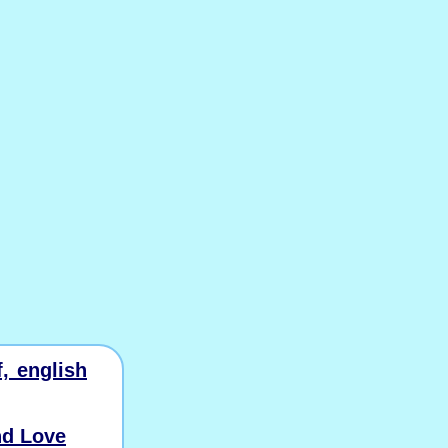
, english
nd Love