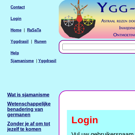
Contact
Login
Home
|
RaSaTa
Yggdrasil
|
Runen
Help
Sjamanisme
|
Yggdrasil
Wat is sjamanisme
Wetenschappelijke
benadering van
germanen
Login
Zonder je af om tot
jezelf te komen
Vul uw gebruikersnaam 