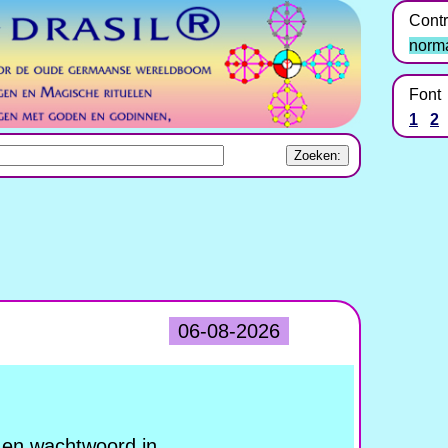
Contr
norm
Font
1
2
06-08-2026
en wachtwoord in.