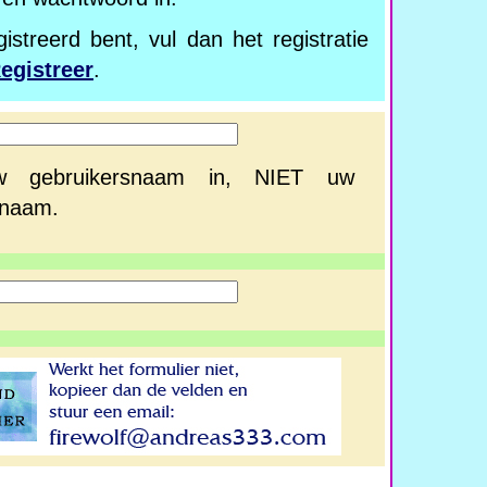
istreerd bent, vul dan het registratie
egistreer
.
w gebruikersnaam in, NIET uw
naam.