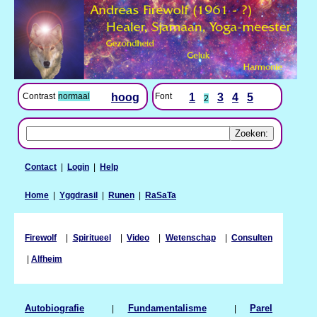
Contrast
normaal
hoog
Font
1
3
4
5
2
Contact
|
Login
|
Help
Home
|
Yggdrasil
|
Runen
|
RaSaTa
Firewolf
|
Spiritueel
|
Video
|
Wetenschap
|
Consulten
|
Alfheim
Autobiografie
|
Fundamentalisme
|
Parel