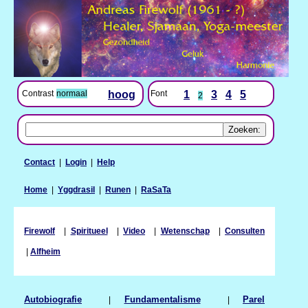
Contrast
normaal
hoog
Font
1
3
4
5
2
Contact
|
Login
|
Help
Home
|
Yggdrasil
|
Runen
|
RaSaTa
Firewolf
|
Spiritueel
|
Video
|
Wetenschap
|
Consulten
|
Alfheim
Autobiografie
|
Fundamentalisme
|
Parel