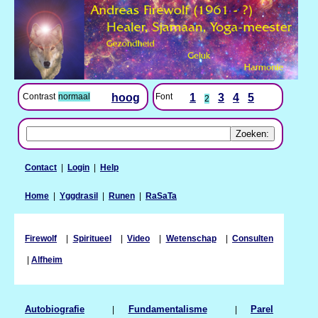
Contrast
normaal
hoog
Font
1
3
4
5
2
Contact
|
Login
|
Help
Home
|
Yggdrasil
|
Runen
|
RaSaTa
Firewolf
|
Spiritueel
|
Video
|
Wetenschap
|
Consulten
|
Alfheim
Autobiografie
|
Fundamentalisme
|
Parel