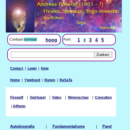
Contrast
normaal
hoog
Font
1
3
4
5
2
Contact
|
Login
|
Help
Home
|
Yggdrasil
|
Runen
|
RaSaTa
Firewolf
|
Spiritueel
|
Video
|
Wetenschap
|
Consulten
|
Alfheim
Autobiografie
|
Fundamentalisme
|
Parel