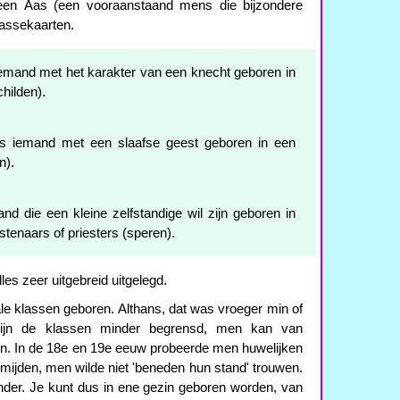
t een Áas (een vooraanstaand mens die bijzondere
lassekaarten.
iemand met het karakter van een knecht geboren in
hilden).
s iemand met een slaafse geest geboren in een
n).
nd die een kleine zelfstandige wil zijn geboren in
nstenaars of priesters (speren).
les zeer uitgebreid uitgelegd.
ale klassen geboren. Althans, dat was vroeger min of
zijn de klassen minder begrensd, men kan van
n. In de 18e en 19e eeuw probeerde men huwelijken
rmijden, men wilde niet 'beneden hun stand' trouwen.
nder. Je kunt dus in ene gezin geboren worden, van