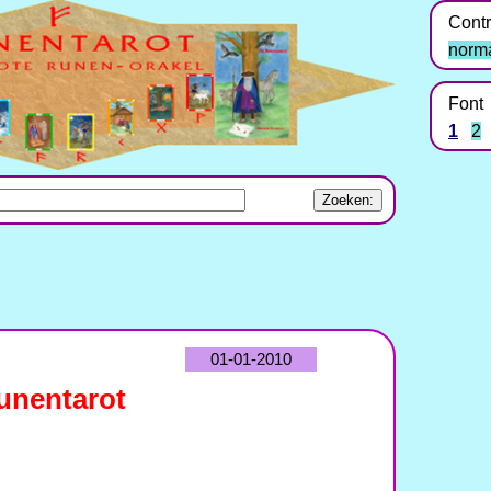
Contr
norm
Font
1
2
01-01-2010
unentarot