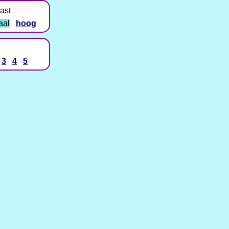
ast
aal
hoog
3
4
5