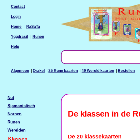
Contact
Login
Home
|
RaSaTa
Yggdrasil
|
Runen
Help
Algemeen
|
Orakel
|
25 Rune kaarten
|
49 Wereld kaarten
|
Bestellen
Nut
Sjamanistisch
De klassen in de R
Nornen
Runen
Werelden
De 20 klassekaarten
Klassen