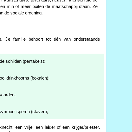
en, kunstenaars, tovenaars, heksen: Mensen die de
n en min of meer buiten de maatschappij staan. Ze
an de sociale ordening.
e. Je familie behoort tot één van onderstaande
e schilden (pentakels);
ol drinkhoorns (bokalen);
waarden;
s symbool speren (staven);
echt, een vrije, een leider of een krijger/priester.