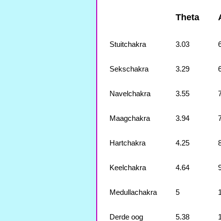
Theta
Stuitchakra
3.03
Sekschakra
3.29
Navelchakra
3.55
Maagchakra
3.94
Hartchakra
4.25
Keelchakra
4.64
Medullachakra
5
Derde oog
5.38