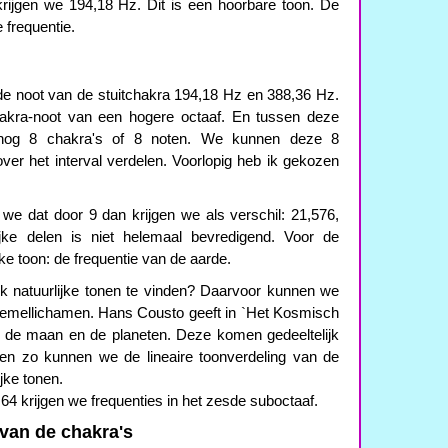
rijgen we 194,18 Hz. Dit is een hoorbare toon. De
e frequentie.
de noot van de stuitchakra 194,18 Hz en 388,36 Hz.
chakra-noot van een hogere octaaf. En tussen deze
h nog 8 chakra's of 8 noten. We kunnen deze 8
 over het interval verdelen. Voorlopig heb ik gekozen
n we dat door 9 dan krijgen we als verschil: 21,576,
jke delen is niet helemaal bevredigend. Voor de
ke toon: de frequentie van de aarde.
ok natuurlijke tonen te vinden? Daarvoor kunnen we
 hemellichamen. Hans Cousto geeft in `Het Kosmisch
, de maan en de planeten. Deze komen gedeeltelijk
n zo kunnen we de lineaire toonverdeling van de
jke tonen.
64 krijgen we frequenties in het zesde suboctaaf.
 van de chakra's