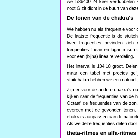
we 1/86400 24 keer verdubbelen k
noot G zit dicht in de buurt van dez
De tonen van de chakra's
We hebben nu als frequentie voor 
De laatste frequentie is de stuit
twee frequenties bevinden zic
frequenties lineair en logaritmisch
voor een (bijna) lineaire verdeling.
Het interval is 194,18 groot. Dele
maar een tabel met precies geli
stuitchakra hebben we een natuurlij
Zijn er voor de andere chakra's o
kijken naar de frequenties van de
Octaaf' de frequenties van de zon
overeen met de gevonden tonen, e
chakra's aanpassen aan de natuurli
Als we deze frequenties delen door 
theta-ritmes en alfa-ritmes