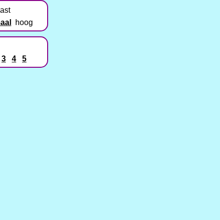
ast
aal
hoog
3
4
5