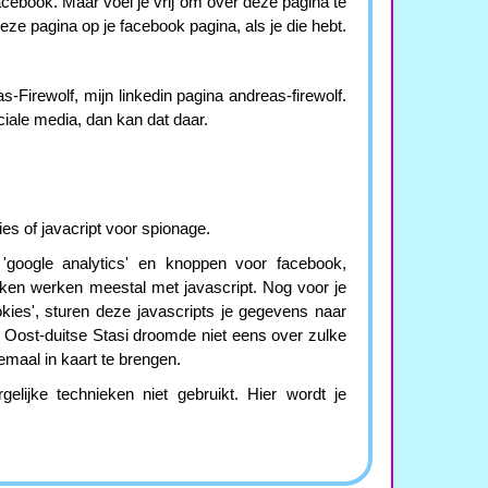
 facebook. Maar voel je vrij om over deze pagina te
deze pagina op je facebook pagina, als je die hebt.
-Firewolf, mijn linkedin pagina andreas-firewolf.
ociale media, dan kan dat daar.
es of javacript voor spionage.
 'google analytics' en knoppen voor facebook,
ieken werken meestal met javascript. Nog voor je
okies', sturen deze javascripts je gegevens naar
e Oost-duitse Stasi droomde niet eens over zulke
aal in kaart te brengen.
lijke technieken niet gebruikt. Hier wordt je