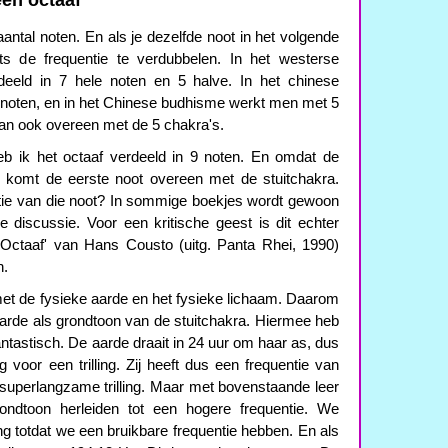
een octaaf
antal noten. En als je dezelfde noot in het volgende
hts de frequentie te verdubbelen. In het westerse
eeld in 7 hele noten en 5 halve. In het chinese
5 noten, en in het Chinese budhisme werkt men met 5
an ook overeen met de 5 chakra's.
b ik het octaaf verdeeld in 9 noten. En omdat de
, komt de eerste noot overeen met de stuitchakra.
tie van die noot? In sommige boekjes wordt gewoon
discussie. Voor een kritische geest is dit echter
Octaaf' van Hans Cousto (uitg. Panta Rhei, 1990)
n.
 met de fysieke aarde en het fysieke lichaam. Daarom
arde als grondtoon van de stuitchakra. Hiermee heb
fantastisch. De aarde draait in 24 uur om haar as, dus
voor een trilling. Zij heeft dus een frequentie van
superlangzame trilling. Maar met bovenstaande leer
ndtoon herleiden tot een hogere frequentie. We
g totdat we een bruikbare frequentie hebben. En als