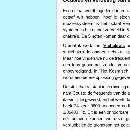
Octaven en verdeling van 
Een octaaf wordt ingedeeld in een a
octaaf wilt hebben, hoef je slec
muzieksysteem is het octaaf verd
systeem is het octaaf verdeeld in 
chakra's. De 5 noten komen daar d
Omdat ik werk met
9 chakra's
he
stuitchakra de onderste chakra is
Maar hoe vinden we nu de frequen
een toon genoemd, zonder verdere 
onbevredigend. In `Het Kosmisch 
wordt een betere oplossing gegeve
De stuitchakra staat in verbinding
nam Cousto de frequentie van de a
ik een tijdje gewerkt, en het werkt 
heeft 24 keer 3600 seconden nodig 
1/86400 Hz. Dit is een onhoorbare 
der octaven kunnen we deze gro
verdubbelen de grondtoon net zolan