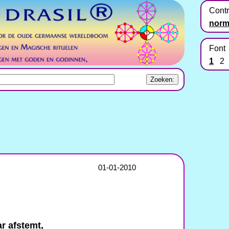
Contr
norm
Font
1
2
01-01-2010
ar afstemt,