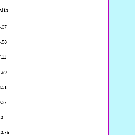
Alfa
6.07
6.58
7.11
7.89
8.51
9.27
10
10.75