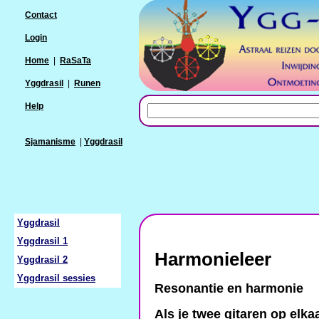
Contact
Login
Home
|
RaSaTa
Yggdrasil
|
Runen
Help
Sjamanisme
|
Yggdrasil
Yggdrasil
Yggdrasil 1
Harmonieleer
Yggdrasil 2
Yggdrasil sessies
Resonantie en harmonie
Als je twee gitaren op elka