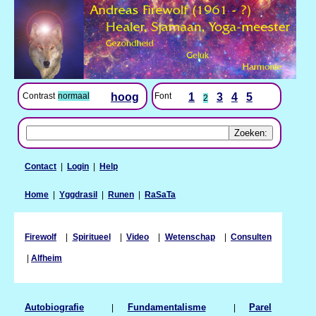
Contrast
normaal
hoog
Font
1
3
4
5
2
Contact
|
Login
|
Help
Home
|
Yggdrasil
|
Runen
|
RaSaTa
Firewolf
|
Spiritueel
|
Video
|
Wetenschap
|
Consulten
|
Alfheim
Autobiografie
|
Fundamentalisme
|
Parel