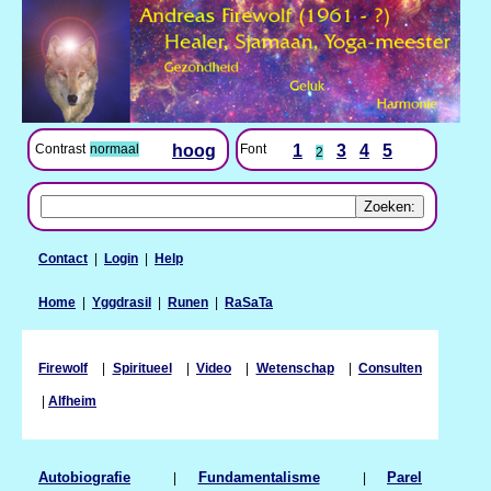
Contrast
normaal
hoog
Font
1
3
4
5
2
Contact
|
Login
|
Help
Home
|
Yggdrasil
|
Runen
|
RaSaTa
Firewolf
|
Spiritueel
|
Video
|
Wetenschap
|
Consulten
|
Alfheim
Autobiografie
|
Fundamentalisme
|
Parel