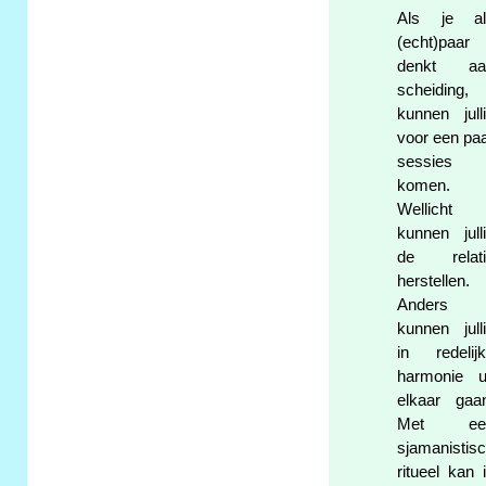
Als je al
(echt)paar
denkt aa
scheiding,
kunnen jull
voor een pa
sessies
komen.
Wellicht
kunnen jull
de relati
herstellen.
Anders
kunnen jull
in redelij
harmonie u
elkaar gaa
Met ee
sjamanistis
ritueel kan 