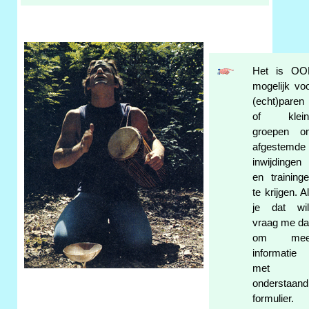
Het is OO
mogelijk vo
(echt)paren
of klein
groepen o
afgestemde
inwijdingen
en training
te krijgen. A
je dat wil
vraag me d
om mee
informatie
met
onderstaand
formulier.