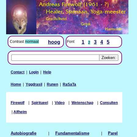
Contrast
normaal
hoog
Font
1
3
4
5
2
Contact
|
Login
|
Help
Home
|
Yggdrasil
|
Runen
|
RaSaTa
Firewolf
|
Spiritueel
|
Video
|
Wetenschap
|
Consulten
|
Alfheim
Autobiografie
|
Fundamentalisme
|
Parel