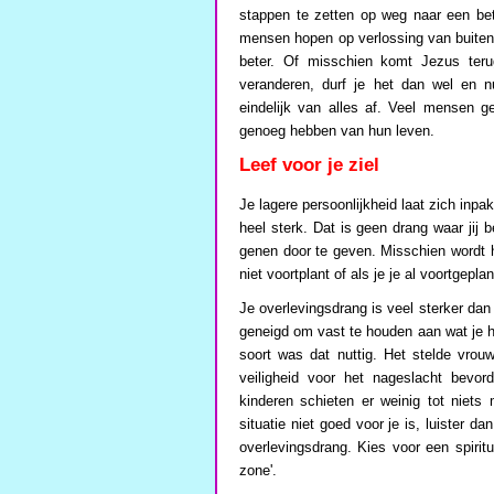
stappen te zetten op weg naar een bete
mensen hopen op verlossing van buitena
beter. Of misschien komt Jezus ter
veranderen, durf je het dan wel en n
eindelijk van alles af. Veel mensen g
genoeg hebben van hun leven.
Leef voor je ziel
Je lagere persoonlijkheid laat zich inpa
heel sterk. Dat is geen drang waar jij 
genen door te geven. Misschien wordt h
niet voortplant of als je je al voortgepl
Je overlevingsdrang is veel sterker dan
geneigd om vast te houden aan wat je h
soort was dat nuttig. Het stelde vrouw
veiligheid voor het nageslacht bevor
kinderen schieten er weinig tot niets
situatie niet goed voor je is, luister da
overlevingsdrang. Kies voor een spiritue
zone'.