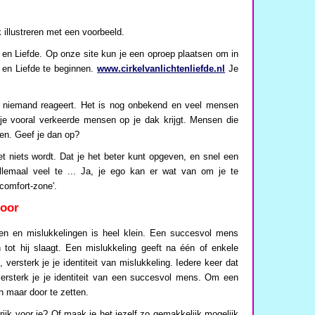
 illustreren met een voorbeeld.
t en Liefde. Op onze site kun je een oproep plaatsen om in
 en Liefde te beginnen.
www.cirkelvanlichtenliefde.nl
Je
at niemand reageert. Het is nog onbekend en veel mensen
 je vooral verkeerde mensen op je dak krijgt. Mensen die
ven. Geef je dan op?
het niets wordt. Dat je het beter kunt opgeven, en snel een
 allemaal veel te ... Ja, je ego kan er wat van om je te
'comfort-zone'.
door
en en mislukkelingen is heel klein. Een succesvol mens
n tot hij slaagt. Een mislukkeling geeft na één of enkele
 versterk je je identiteit van mislukkeling. Iedere keer dat
 versterk je je identiteit van een succesvol mens. Om een
n maar door te zetten.
grijk voor je? Of maak je het jezelf zo gemakkelijk mogelijk