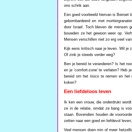
ons schrik aan.
Een goed voorbeeld hiervan is Beiroet t
gebombardeerd en met mortiergranaten 
door Israel. Toch bleven de mensen g
bouwden ze het gewoon weer op. Verhu
Mensen verschillen niet zo erg veel van
Kijk eens kritisch naar je leven. Wil je
Of zink je steeds verder weg?
Ben je bereid te veranderen? Is het no
en je 'comfort-zone' te verlaten? Heb 
bereid om het risico te nemen en het r
koken?
Een liefdeloos leven
Ik ken een vrouw, die onderdrukt wordt
ze in de relatie, omdat ze bang is vo
staan. Bovendien houden de vooroorde
zetten naar een goed en liefdevol leven, b
Veel mensen doen min of meer hetzelfd