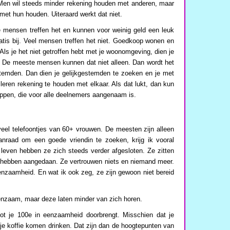
 Men wil steeds minder rekening houden met anderen, maar
 met hun houden. Uiteraard werkt dat niet.
e mensen treffen het en kunnen voor weinig geld een leuk
ratis bij. Veel mensen treffen het niet. Goedkoop wonen en
ls je het niet getroffen hebt met je woonomgeving, dien je
 De meeste mensen kunnen dat niet alleen. Dan wordt het
temden. Dan dien je gelijkgestemden te zoeken en je met
 leren rekening te houden met elkaar. Als dat lukt, dan kun
pen, die voor alle deelnemers aangenaam is.
k veel telefoontjes van 60+ vrouwen. De meesten zijn alleen
anraad om een goede vriendin te zoeken, krijg ik vooral
leven hebben ze zich steeds verder afgesloten. Ze zitten
 hebben aangedaan. Ze vertrouwen niets en niemand meer.
eenzaamheid. En wat ik ook zeg, ze zijn gewoon niet bereid
enzaam, maar deze laten minder van zich horen.
tot je 100e in eenzaamheid doorbrengt. Misschien dat je
pje koffie komen drinken. Dat zijn dan de hoogtepunten van