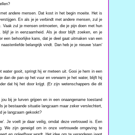
ellen?
 met andere mensen. Dat kost in het begin moeite. Het is
erstijgen. En als je je verbindt met andere mensen, zul je
. Vaak zul je mensen ontmoeten, die je pijn doen met hun
lijf je in eenzaamheid. Als je door blijft zoeken, en je
er een behoorlijke kans, dat je deel gaat uitmaken van een
n naastenliefde belangrijk vindt. Dan heb je je nieuwe 'stam'
 water gooit, springt hij er meteen uit. Gooi je hem in een
 je dan de pan op het vuur en verwarm je het water, blijft hij
r dat hij het door krijgt. (Er zijn wetenschappers die dit
 jou bij je lurven grijpen en in een onaangename toestand
als je bestaande situatie langzaam maar zeker verslechtert,
word je langzaam gekookt?
ne'. Je voelt je daar veilig, omdat deze vertrouwd is. Een
lig. We zijn geneigd om in onze vertrouwde omgeving te
eert en onleefbaar wordt. Het idee om te veranderen jaagt