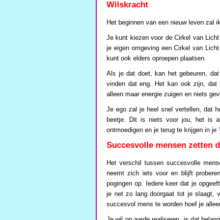
Wilskracht
Het beginnen van een nieuw leven zal ik
Je kunt kiezen voor de Cirkel van Lich
je eigen omgeving een Cirkel van Licht
kunt ook elders oproepen plaatsen.
Als je dat doet, kan het gebeuren, d
vinden dat eng. Het kan ook zijn, dat
alleen maar energie zuigen en niets ge
Je ego zal je heel snel vertellen, dat 
beetje. Dit is niets voor jou, het is
ontmoedigen en je terug te krijgen in je 
Succesvolle mensen zetten 
Het verschil tussen succesvolle mens
neemt zich iets voor en blijft probere
pogingen op. Iedere keer dat je opgeeft,
je net zo lang doorgaat tot je slaagt,
succesvol mens te worden hoef je allee
Je wil op aarde realiseren, is dat belan