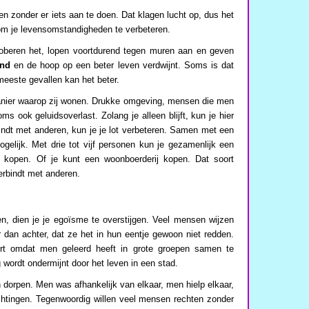
en zonder er iets aan te doen. Dat klagen lucht op, dus het
 om je levensomstandigheden te verbeteren.
roberen het, lopen voortdurend tegen muren aan en geven
and
en de hoop op een beter leven verdwijnt. Soms is dat
meeste gevallen kan het beter.
anier waarop zij wonen. Drukke omgeving, mensen die men
oms ook geluidsoverlast. Zolang je alleen blijft, kun je hier
bindt met anderen, kun je je lot verbeteren. Samen met een
gelijk. Met drie tot vijf personen kun je gezamenlijk een
 kopen. Of je kunt een woonboerderij kopen. Dat soort
erbindt met anderen.
, dien je je egoïsme te overstijgen. Veel mensen wijzen
dan achter, dat ze het in hun eentje gewoon niet redden.
rt omdat men geleerd heeft in grote groepen samen te
ordt ondermijnt door het leven in een stad.
 dorpen. Men was afhankelijk van elkaar, men hielp elkaar,
chtingen. Tegenwoordig willen veel mensen rechten zonder