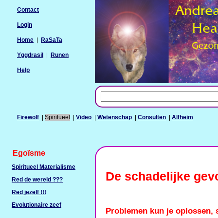
Contact
Login
Home
|
RaSaTa
Yggdrasil
|
Runen
Help
Firewolf
|
Spiritueel
|
Video
|
Wetenschap
|
Consulten
|
Alfheim
Egoïsme
Spiritueel Materialisme
De schadelijke gev
Red de wereld ???
Red jezelf !!!
Evolutionaire zeef
Problemen kun je oplossen,