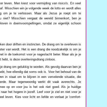
r leven. Men kiest voor vermijding van risico's. En veel
f. Misschien win je volgende week de lotto en wordt alles
ug om je te verlossen. Maar als Jezus je roept om te
u niet? Misschien vergaat de wereld binnenkort, ben je
eloven in doemvoorspellingen, omdat ze eigenlijk schoon
kken door driften en instincten. De drang om te overleven is
beter van wordt. Het is een drang die noodzakelijk is om je
et in de toekomst voor je nageslacht beter. Maar als je je
ant hebt, is deze overlevingsdrang zinloos.
 je drang om gelukkig te worden. Als gevolg daarvan ben je
ebt, hoe ellendig dat soms ook is. Voor het behoud van de
en in staat om te blijven in een vervelende situatie, die
derde. Maar tegenwoordig werkt dit vaak averechts. Je
 mee op en voor jou is het ook niet goed. Als je huidige
n naar het hogere in jezelf. Leef voor je ziel en niet voor je
el leven. Kies voor licht en liefde en verlaat je 'comfort-