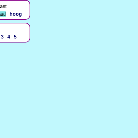
ast
aal
hoog
3
4
5