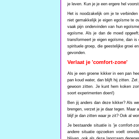
je leven. Kun je je een ergere hel voorst
Het is noodzakelijk om je te verbinden
niet gemakkelijk je eigen egoïsme te ov
vaak pijn ondervinden van hun egoïsme
egoïsme. Als je dan de moed opgeeft, b
transformeert je eigen egoïsme, dan is 
spirituele groep, die geestelijke groei e
gevonden.
Verlaat je 'comfort-zone'
Als je een groene kikker in een pan heet
pan koud water, dan blijft hij zitten. Zet
gewoon zitten. Je kunt hem koken zonde
soort experimenten doen!)
Ben jij anders dan deze kikker? Als we
brengen, verzet je je daar tegen. Maar 
blijf je dan zitten waar je zit? Ook al 
Je bestaande situatie is 'je comfort-zo
andere situatie opzoeken voelt onvei
blijven, ook als deze langzaam degener