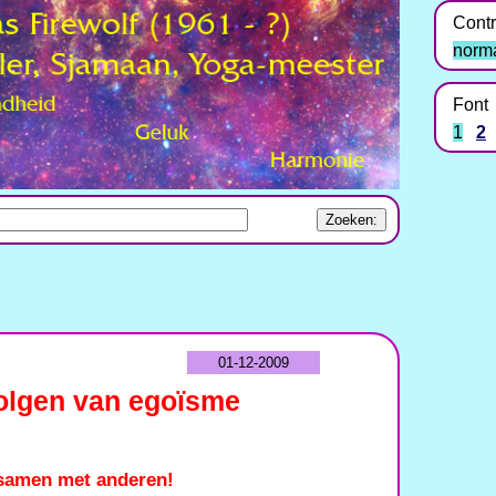
Contr
norm
Font
1
2
01-12-2009
olgen van egoïsme
 samen met anderen!