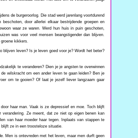
ijdens de burgeroorlog. Die stad werd jarenlang voortdurend
beschoten, door allerlei elkaar bestrijdende groepen en
ewoon waar ze waren. Werd hun huis in puin geschoten,
izen was voor veel mensen beangstigender dan blijven.
 groene kikkers.
 zo blijven leven? Is je leven goed voor je? Wordt het beter?
odzakelijk te veranderen? Dien je je angsten te overwinnen
je de wilskracht om een ander leven te gaan leiden? Ben je
oer om te gooien? Of laat je jezelf liever langzaam gaar
 door haar man. Vaak is ze depressief en moe. Toch blijft
or verandering. Ze meent, dat ze niet op eigen benen kan
len van haar moeder haar tegen. Inplaats van stappen te
lijft ze in een troosteloze situatie.
e. Men is ontevreden met het leven, maar men durft geen