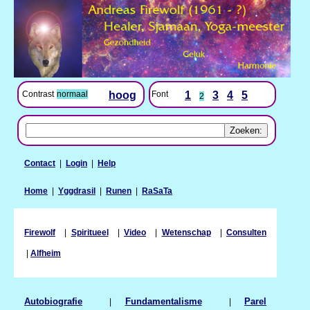
Contrast
normaal
hoog
Font
1
3
4
5
2
Contact
|
Login
|
Help
Home
|
Yggdrasil
|
Runen
|
RaSaTa
Firewolf
|
Spiritueel
|
Video
|
Wetenschap
|
Consulten
|
Alfheim
Autobiografie
|
Fundamentalisme
|
Parel