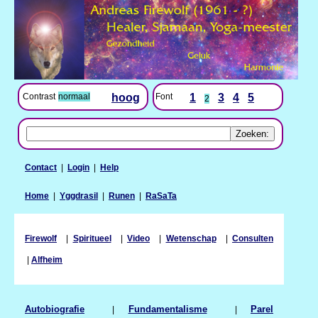
Contrast
normaal
hoog
Font
1
3
4
5
2
Contact
|
Login
|
Help
Home
|
Yggdrasil
|
Runen
|
RaSaTa
Firewolf
|
Spiritueel
|
Video
|
Wetenschap
|
Consulten
|
Alfheim
Autobiografie
|
Fundamentalisme
|
Parel