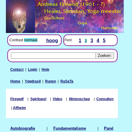
Contrast
normaal
hoog
Font
1
3
4
5
2
Contact
|
Login
|
Help
Home
|
Yggdrasil
|
Runen
|
RaSaTa
Firewolf
|
Spiritueel
|
Video
|
Wetenschap
|
Consulten
|
Alfheim
Autobiografie
|
Fundamentalisme
|
Parel