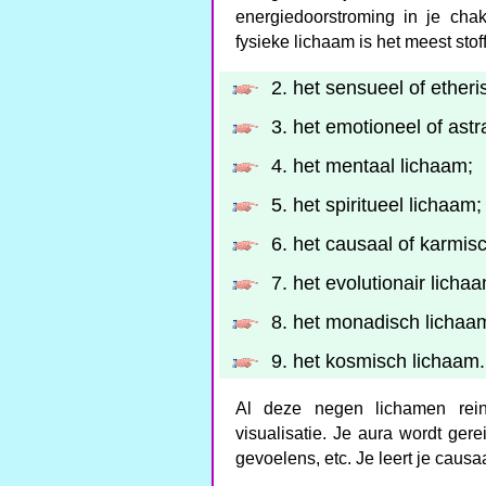
energiedoorstroming in je chak
fysieke lichaam is het meest sto
2. het sensueel of etheri
3. het emotioneel of astr
4. het mentaal lichaam;
5. het spiritueel lichaam;
6. het causaal of karmis
7. het evolutionair licha
8. het monadisch lichaa
9. het kosmisch lichaam.
Al deze negen lichamen rei
visualisatie. Je aura wordt gere
gevoelens, etc. Je leert je causa