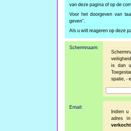
van deze pagina of op de co
Voor het doorgeven van taal
geven".
Als u wilt reageren op deze p
Schermnaam:
Schermna
veilighe
is dan u
Toegestan
spatie, - 
Email:
Indien u 
adres i
verkocht