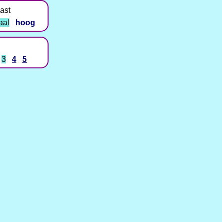
ast
aal
hoog
3
4
5