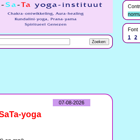
Contr
norm
Font
1
2
07-08-2026
aSaTa-yoga