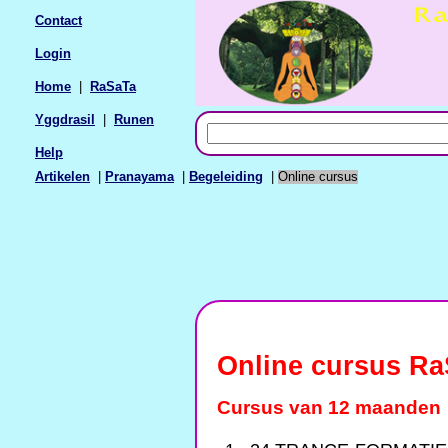
Contact
Login
Home
|
RaSaTa
Yggdrasil
|
Runen
Help
Artikelen
|
Pranayama
|
Begeleiding
|
Online cursus
Online cursus R
Cursus van 12 maanden