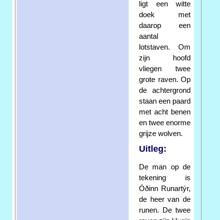
ligt een witte
doek met
daarop een
aantal
lotstaven. Om
zijn hoofd
vliegen twee
grote raven. Op
de achtergrond
staan een paard
met acht benen
en twee enorme
grijze wolven.
Uitleg:
De man op de
tekening is
Óðinn Runartýr,
de heer van de
runen. De twee