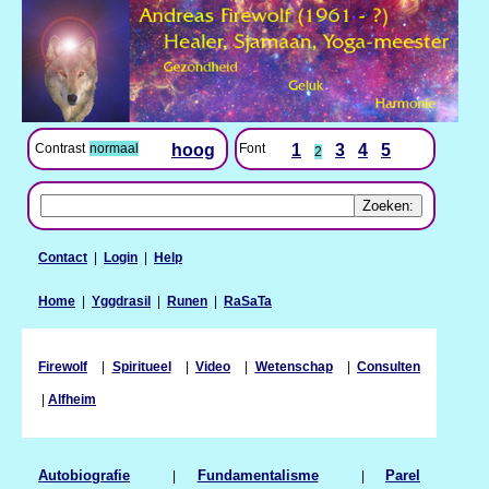
Contrast
normaal
hoog
Font
1
3
4
5
2
Contact
|
Login
|
Help
Home
|
Yggdrasil
|
Runen
|
RaSaTa
Firewolf
|
Spiritueel
|
Video
|
Wetenschap
|
Consulten
|
Alfheim
Autobiografie
|
Fundamentalisme
|
Parel