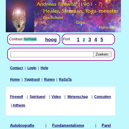
Contrast
normaal
hoog
Font
1
3
4
5
2
Contact
|
Login
|
Help
Home
|
Yggdrasil
|
Runen
|
RaSaTa
Firewolf
|
Spiritueel
|
Video
|
Wetenschap
|
Consulten
|
Alfheim
Autobiografie
|
Fundamentalisme
|
Parel