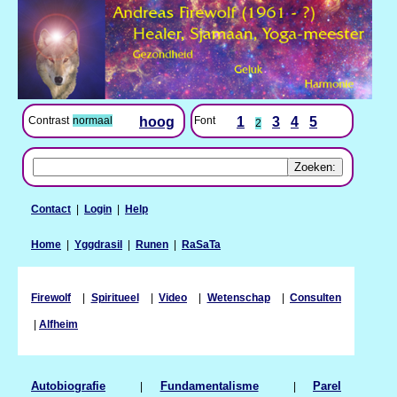
Contrast
normaal
hoog
Font
1
3
4
5
2
Contact
|
Login
|
Help
Home
|
Yggdrasil
|
Runen
|
RaSaTa
Firewolf
|
Spiritueel
|
Video
|
Wetenschap
|
Consulten
|
Alfheim
Autobiografie
|
Fundamentalisme
|
Parel