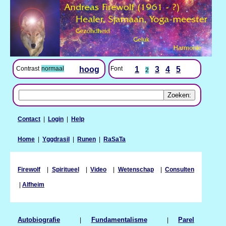
Contrast
normaal
hoog
Font
1
3
4
5
2
Contact
|
Login
|
Help
Home
|
Yggdrasil
|
Runen
|
RaSaTa
Firewolf
|
Spiritueel
|
Video
|
Wetenschap
|
Consulten
|
Alfheim
Autobiografie
|
Fundamentalisme
|
Parel