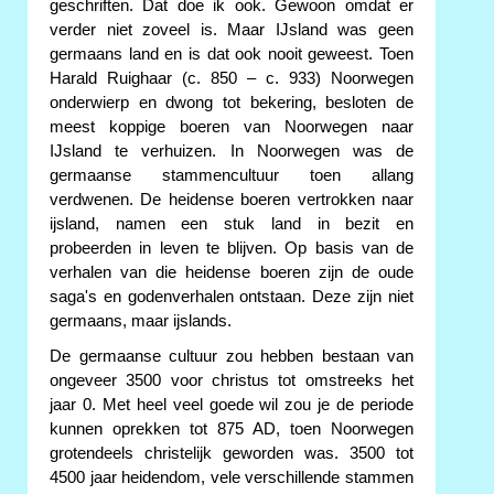
geschriften. Dat doe ik ook. Gewoon omdat er
verder niet zoveel is. Maar IJsland was geen
germaans land en is dat ook nooit geweest. Toen
Harald Ruighaar (c. 850 – c. 933) Noorwegen
onderwierp en dwong tot bekering, besloten de
meest koppige boeren van Noorwegen naar
IJsland te verhuizen. In Noorwegen was de
germaanse stammencultuur toen allang
verdwenen. De heidense boeren vertrokken naar
ijsland, namen een stuk land in bezit en
probeerden in leven te blijven. Op basis van de
verhalen van die heidense boeren zijn de oude
saga's en godenverhalen ontstaan. Deze zijn niet
germaans, maar ijslands.
De germaanse cultuur zou hebben bestaan van
ongeveer 3500 voor christus tot omstreeks het
jaar 0. Met heel veel goede wil zou je de periode
kunnen oprekken tot 875 AD, toen Noorwegen
grotendeels christelijk geworden was. 3500 tot
4500 jaar heidendom, vele verschillende stammen